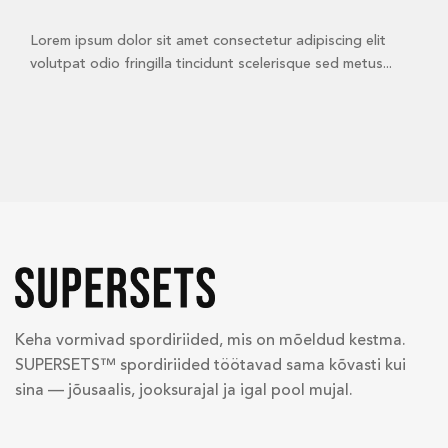
Lorem ipsum dolor sit amet consectetur adipiscing elit
volutpat odio fringilla tincidunt scelerisque sed metus...
Keha vormivad spordiriided, mis on mõeldud kestma.
SUPERSETS™ spordiriided töötavad sama kõvasti kui
sina — jõusaalis, jooksurajal ja igal pool mujal.