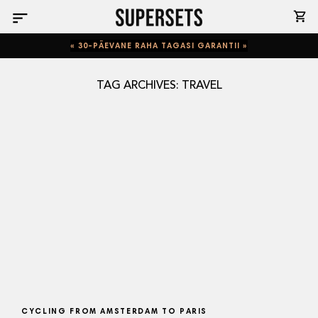
Skip
to
content
« 30-PÄEVANE RAHA TAGASI GARANTII »
TAG ARCHIVES:
TRAVEL
CYCLING FROM AMSTERDAM TO PARIS