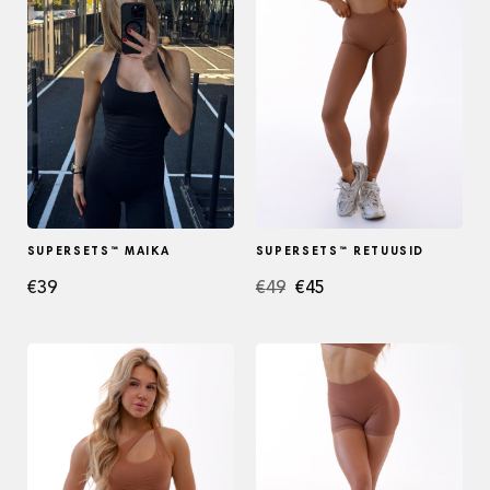
SUPERSETS™ MAIKA
SUPERSETS™ RETUUSID
Algne
Current
€
39
€
49
€
45
hind
price
oli:
is:
€49.
€45.