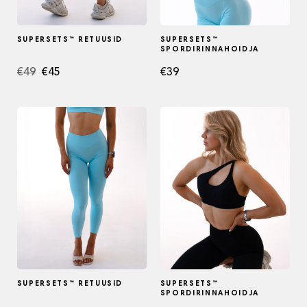
SUPERSETS™ RETUUSID
SUPERSETS™
SPORDIRINNAHOIDJA
Algne
Current
€
49
€
45
€
39
hind
price
oli:
is:
€49.
€45.
SUPERSETS™ RETUUSID
SUPERSETS™
SPORDIRINNAHOIDJA