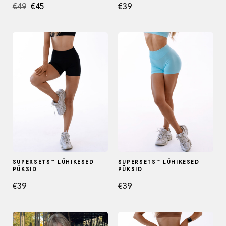
Algne
Current
€
49
€
45
€
39
hind
price
oli:
is:
€49.
€45.
SUPERSETS™ LÜHIKESED
SUPERSETS™ LÜHIKESED
PÜKSID
PÜKSID
€
39
€
39