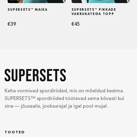
SUPERSETS™ MAIKA
SUPERSETS™ PIKKADE
VARRUKATEGA TOPP
€
39
€
45
Keha vormivad spordiriided, mis on mõeldud kestma.
SUPERSETS™ spordiriided töötavad sama kõvasti kui
sina — jõusaalis, jooksurajal ja igal pool mujal.
TOOTED