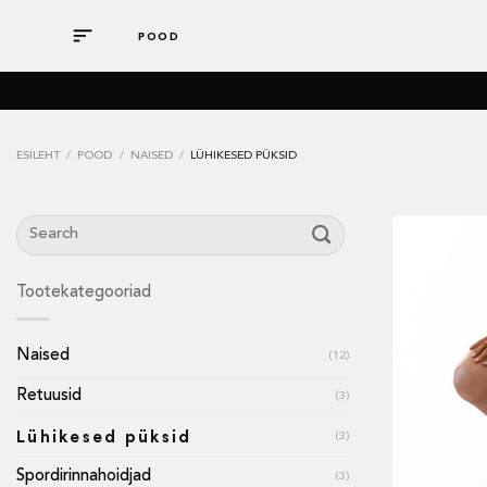
Skip
POOD
to
content
ESILEHT
/
POOD
/
NAISED
/
LÜHIKESED PÜKSID
Search
for:
Tootekategooriad
Naised
(12)
Retuusid
(3)
Lühikesed püksid
(3)
Spordirinnahoidjad
(3)