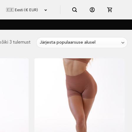
Sorted
õiki 3 tulemust
by
popularity