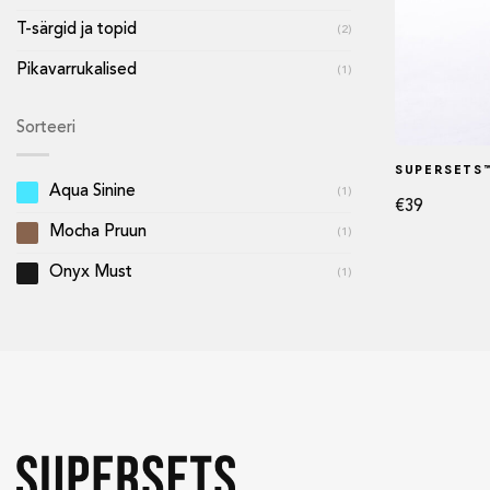
T-särgid ja topid
(2)
Pikavarrukalised
(1)
Sorteeri
SUPERSETS™
Aqua Sinine
(1)
€
39
Mocha Pruun
(1)
Onyx Must
(1)