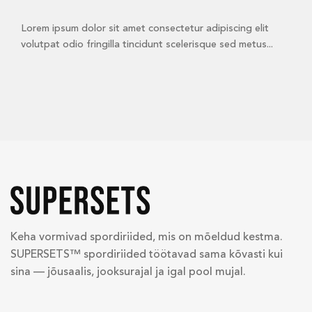
Lorem ipsum dolor sit amet consectetur adipiscing elit
volutpat odio fringilla tincidunt scelerisque sed metus...
Keha vormivad spordiriided, mis on mõeldud kestma.
SUPERSETS™ spordiriided töötavad sama kõvasti kui
sina — jõusaalis, jooksurajal ja igal pool mujal.