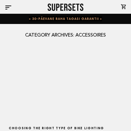
Skip
to
content
« 30-PÄEVANE RAHA TAGASI GARANTII »
CATEGORY ARCHIVES:
ACCESSOIRES
CHOOSING THE RIGHT TYPE OF BIKE LIGHTING